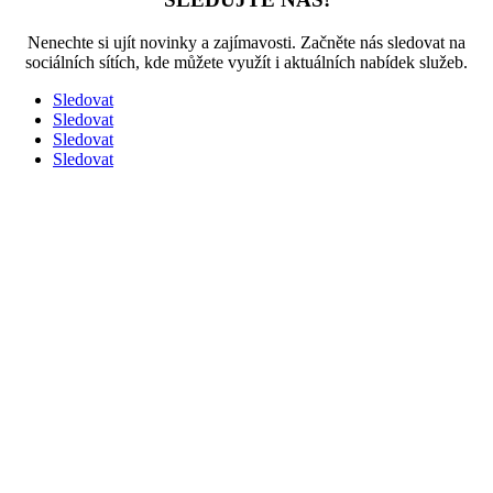
Nenechte si ujít novinky a zajímavosti. Začněte nás sledovat na
sociálních sítích, kde můžete využít i aktuálních nabídek služeb.
Sledovat
Sledovat
Sledovat
Sledovat
SLUŽBY
DERATIZACE
DEZINSEKCE
DEZINFEKCE
OCHRANA PROTI HOLUBŮM
HUBENÍ ŠTENIC
DEROVA s.r.o.