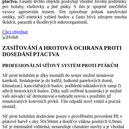
ptactva.
Fasády těchto objektů poskytují vhodné životní podmínky
pro holuby, vlaštovky a jiné ptáky. S tím je spojené znečištění
vysoce agresivním trusem. Ten způsobuje jednak narušování
omítky, ničí estetický vzhled budov a často bývá zdrojem mnoha
škůdců, parazitů a škodlivých mikroorganismů.
Chci objednat
ZASÍŤOVÁNÍ A HROTOVÁ OCHRANA PROTI
DOSEDÁNÍ PTACTVA
PROFESIONÁLNÍ SÍŤOVÝ SYSTÉM PROTI PTÁKŮM
Síť proti holubům je díky montáži do sestav možné instalovat
kamkoli. Instalujeme je do lodžií, balkonů panelových domů,
klimatizací, kancelářských budov, podhledů nákladových ramp či
střech historických budov. Díky naší ověřené konstrukci je možné
vaši stávající síť demontovat a nahradit novou s použitím již
instalovaných kotevních prvků. Tím odpadá nové vrtání a pracná
montáž.
Síť proti holubům dodáváme pouze v prověřeném provedení PE v
pískové barvě s oky 50x50mm a tloušťce vlákna pouhých 0,9mm.
Síť je minimálně viditelná, nenarušuje charakter stavby a je vhodná