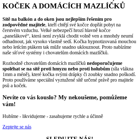
KOČEK A DOMÁCÍCH MAZLÍČKŮ
Sítě na balkón a do oken jsou nejlepším řešením pro
zodpovědné majitele
, kteří chtějí své kočce dopřát pobyt na
čerstvém vzduchu. Velké nebezpečí hrozí hlavně kočce
„panelákové“, která není zvyklá chodit volně ven a mnohdy neumí
odhadnout, jak vysoko vlastně sedí. Kočka hypnotizovaná mouchou
nebo letícím ptákem tak může snadno uklouznout. Proto nabízíme
naše síťové systémy i chovatelům domácích mazlíčků.
Rozhodně chovatelům domácích mazlíčků
nedoporučujeme
spoléhat se na sítě proti hmyzu nebo proti holubům
(síla vlákna
1mm a méně), které kočka svými drápky či zoubky snadno poškodí.
Proto používáme speciální vyztužené sítě určené právě pro majitele
psů a koček.
Nevíte co vás kouslo? My nekoušeme, pomůžeme
vám!
Hubíme - likvidujeme - zasahujeme rychle a účinně
Zeptejte se nás
SLEDUJTE NÁS!