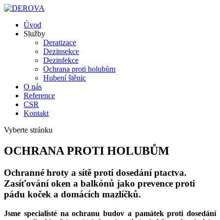
Úvod
Služby
Deratizace
Dezinsekce
Dezinfekce
Ochrana proti holubům
Hubení štěnic
O nás
Reference
CSR
Kontakt
Vyberte stránku
OCHRANA PROTI HOLUBŮM
Ochranné hroty a sítě proti dosedání ptactva.
Zasíťování oken a balkónů jako prevence proti
pádu koček a domácích mazlíčků.
Jsme specialisté na ochranu budov a památek proti dosedání