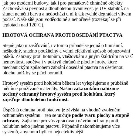
jak pro moderní budovy, tak i pro památkově chráněné objekty.
Zachovává si pevnost a dlouholetou trvanlivost, je UV stabilní, na
slunci nemění barvu a nedochází u ní k tak rychlé degradaci vlivem
počasí. Naše sítě jsou voděodolné a nehořlavé (roztékají se při
teplotách nad 120°C).
HROTOVÁ OCHRANA PROTI DOSEDÁNÍ PTACTVA
Stejně jako u zasíťování, i v tomto případě se jedná o humánní,
neškodný, snadno použitelný a velmi efektivní způsob odpuzování
ptáků. Zábrany proti holubům, vlaštovkám a jiným škůdcům na vaší
nemovitosti spočívají v pokrytí chráněné plochy hroty, které
mechanickým způsobem zabrání dosedání ptactva na ošetřenou
plochu aniž by se ptáci poranili.
Hrotový systém proti holubům během let vylepšujeme a průběžně
měníme používané materiály.
Našim zákazníkům nabízíme
ucelený ochranný hrotový systém proti holubům, který
zajišťuje dlouholetou funkčnost.
Úspěšná ochrana proti ptactvu je závislá na vhodně zvoleném
ochranném systému – ten se
určuje podle tvaru plochy a stupně
ochrany
. Zajistíme pro vás zpracování návrhu ochrany proti
holubům nebo jinému ptactvu. Případně nakombinujeme více
systémů, abychom byli co nejeefektivnější.